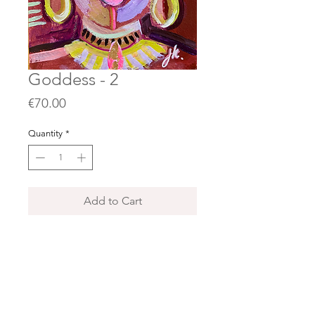
Goddess - 2
Price
€70.00
Quantity
*
Add to Cart
Format 20x26cm.
Peinture acrylique sur papier
Canson + cadre passe partout inclu
(prête à mettre sous un cadre)