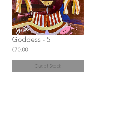
Goddess - 5
Price
€70.00
Out of Stock
Format 20x26cm.
​​​​​​​Peinture acrylique sur papier
Canson + cadre passe partout inclu
(prête à mettre sous un cadre)