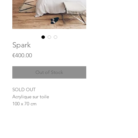
Spark
Price
€400.00
Out of Stock
SOLD OUT
Acrylique sur toile
100 x 70 cm
DÉTAILS D'ARTICLE
Détails d'article. Saisissez ici les
POLITIQUE D'ÉCHANGE ET DE