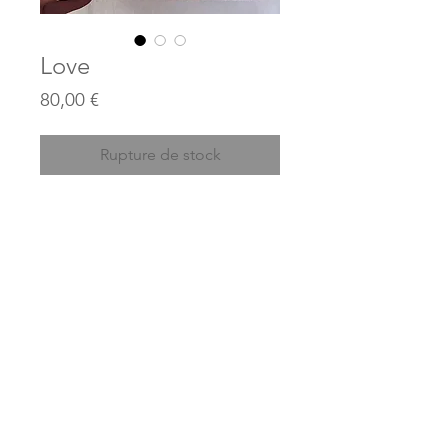
Love
Prix
80,00 €
Rupture de stock
Acrylics on canvas
20 x 20 cm
(Price does not include shipping)
© 2023 par JEAN KANT / créé avec
Wix.com