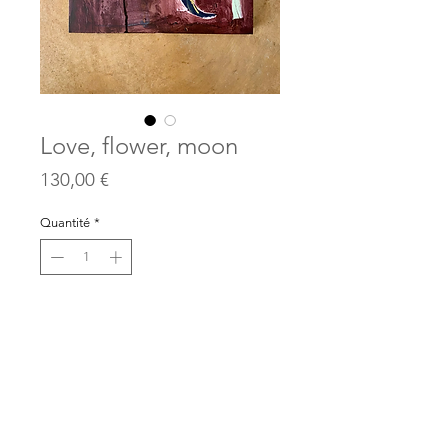
Love, flower, moon
Prix
130,00 €
Quantité
*
Ajouter au panier
30x30cm
Acrylique, collages, feuille d'or